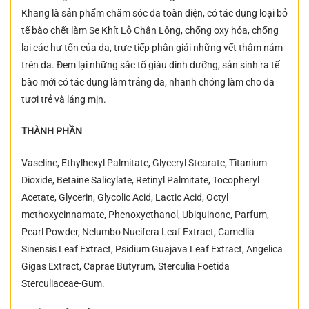
Khang là sản phẩm chăm sóc da toàn diện, có tác dụng loại bỏ
tế bào chết làm Se Khít Lỗ Chân Lông, chống oxy hóa, chống
lại các hư tổn của da, trực tiếp phân giải những vết thâm nám
trên da. Đem lại những sắc tố giàu dinh dưỡng, sản sinh ra tế
bào mới có tác dụng làm trắng da, nhanh chóng làm cho da
tươi trẻ và láng mịn.
THÀNH PHẦN
Vaseline, Ethylhexyl Palmitate, Glyceryl Stearate, Titanium
Dioxide, Betaine Salicylate, Retinyl Palmitate, Tocopheryl
Acetate, Glycerin, Glycolic Acid, Lactic Acid, Octyl
methoxycinnamate, Phenoxyethanol, Ubiquinone, Parfum,
Pearl Powder, Nelumbo Nucifera Leaf Extract, Camellia
Sinensis Leaf Extract, Psidium Guajava Leaf Extract, Angelica
Gigas Extract, Caprae Butyrum, Sterculia Foetida
Sterculiaceae-Gum.