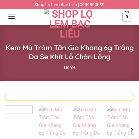
Chuyển
Shop Lọ Lem Bạc Liêu | 0939390039
đến
0
nội
dung
Kem Mủ Trôm Tân Gia Khang 6g Trắng
Da Se Khít Lỗ Chân Lông
Home