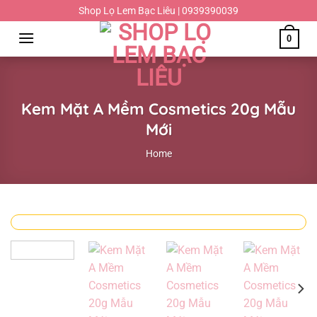
Chuyển
Shop Lọ Lem Bạc Liêu | 0939390039
đến
0
nội
dung
Kem Mặt A Mềm Cosmetics 20g Mẫu
Mới
Home