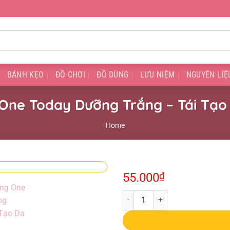
BÁNH KẸO
ĐỒ CHƠI
ĐỒ DÙNG
LƯU NIỆM
NGUYÊN LIỆ
ne Today Dưỡng Trắng – Tái Tạo
Home
55.000
₫
Kem Dưỡng One Today Dưỡng Trắng