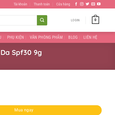
Tài khoản
Thanh toán
Cửa hàng
0
LOGIN
U
PHỤ KIỆN
VĂN PHÒNG PHẨM
BLOG
LIÊN HỆ
 Da Spf30 9g
 - Tái Tạo Da Spf30 9g quantity
Mua ngay