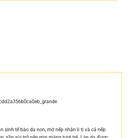
n sinh tế bào da non, mờ nếp nhăn li ti và cả nếp
p, sần sùi trở nên mịn màng tươi trẻ. Làn da được