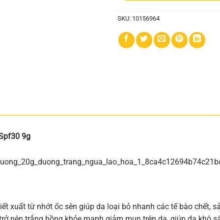
SKU:
10156964
Spf30 9g
 xuất từ nhớt ốc sên giúp da loại bỏ nhanh các tế bào chết, sả
 trở nên trắng hồng khỏe mạnh giảm mụn trên da, giúp da khô sá