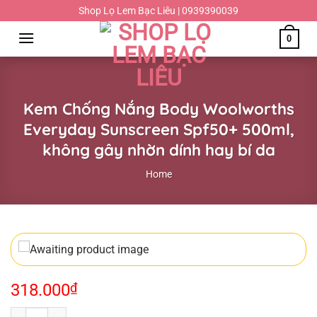
Chuyển
Shop Lọ Lem Bạc Liêu | 0939390039
đến
0
nội
dung
Kem Chống Nắng Body Woolworths
Everyday Sunscreen Spf50+ 500ml,
không gây nhờn dính hay bí da
Home
318.000
₫
Kem Chống Nắng Body Woolworths Everyday Sunscreen Spf50+ 500ml, 