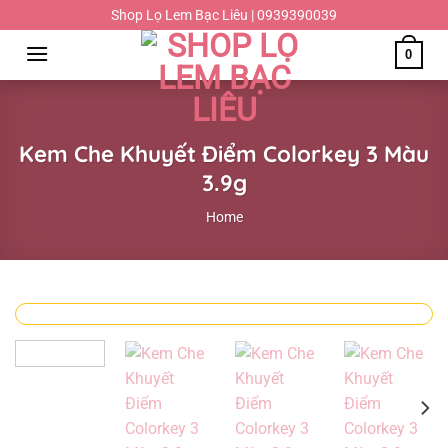
Chuyển
Shop Lọ Lem Bạc Liêu | 0939390039
đến
0
nội
dung
Kem Che Khuyết Điểm Colorkey 3 Màu
3.9g
Home