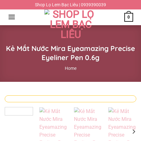
Chuyển
Shop Lọ Lem Bạc Liêu | 0939390039
đến
0
nội
dung
Kẻ Mắt Nước Mira Eyeamazing Precise
Eyeliner Pen 0.6g
Home