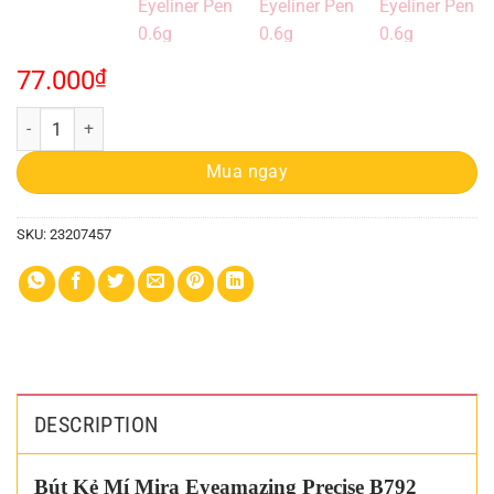
77.000
₫
Kẻ Mắt Nước Mira Eyeamazing Precise Eyeliner Pen 0.6g quantity
Mua ngay
SKU:
23207457
DESCRIPTION
Bút Kẻ Mí Mira Eyeamazing Precise B792