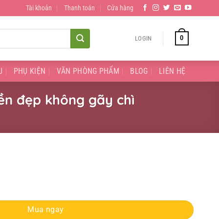
Tài khoản
Thanh toán
Cửa hàng
0
LOGIN
U
PHỤ KIỆN
VĂN PHÒNG PHẨM
BLOG
LIÊN HỆ
Bền đẹp không gãy chì
re 12pc Mont Marte, Bền đẹp không gãy chì quantity
Mua ngay