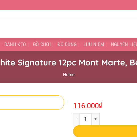
BÁNH KẸO
ĐỒ CHƠI
ĐỒ DÙNG
LƯU NIỆM
NGUYÊN LIỆ
hite Signature 12pc Mont Marte, 
Home
116.000
₫
Hộp Viết Chì Vẽ Graphite Signatu