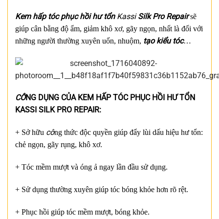
Kem hấp tóc phục hồi hư tổn
Kassi
Silk Pro Repair
sẽ
giúp cân bằng độ ẩm, giảm khô xơ, gãy ngọn, nhất là đối với
tạo kiểu tóc
những người thường xuyên uốn, nhuộm,
…
CÔ
NG DỤNG CỦA KEM HẤP TÓC PHỤC HỒI HƯ TỔN
KASSI SILK PRO REPAIR:
cô
+ Sở hữu
ng thức độc quyền giúp đẩy lùi dấu hiệu hư tổn:
chẻ ngọn, gãy rụng, khô xơ.
+ Tóc mềm mượt và óng ả ngay lần đầu sử dụng.
+ Sử dụng thường xuyên giúp tóc bóng khỏe hơn rõ rệt.
+ Phục hồi giúp tóc mềm mượt, bóng khỏe.