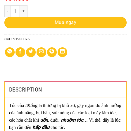
Hấp Dầu Kassi 300ml Silk Pro Nourish quantity
Mua ngay
SKU:
21230076
DESCRIPTION
chú
Tóc của
ng ta thường bị khô xơ, gãy ngọn do ảnh hưởng
của ánh nắng, bụi bẩn, sức nóng của các loại máy làm tóc,
uốn
nhuộm tóc
các hóa chất khi
, duỗi,
… Vì thế, đây là lúc
hấp dầu
bạn cần đến
cho tóc.