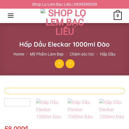
Chuyển
Shop Lọ Lem Bạc Liêu | 0939390039
đến
0
nội
dung
Hấp Dầu Eleckar 1000ml Đào
Home
/
Mỹ Phẩm Làm Đẹp
/
Chăm sóc tóc
/
Hấp Dầu
₫