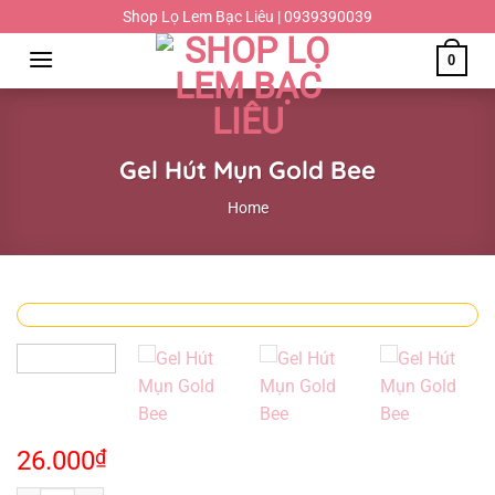
Chuyển
Shop Lọ Lem Bạc Liêu | 0939390039
đến
0
nội
dung
Gel Hút Mụn Gold Bee
Home
26.000
₫