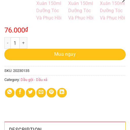
76.000
₫
Dầu Xả Dược Liệu Nguyên Xuân 150ml Dưỡng Tóc Và Phục Hồi quanti
Mua ngay
SKU:
20230135
Category:
Dầu gội - Dầu xả
DESCRIPTION