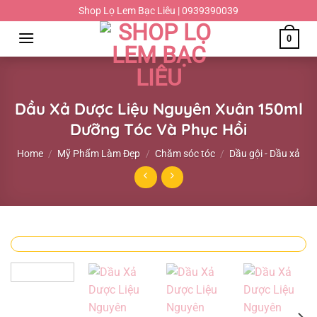
Chuyển
Shop Lọ Lem Bạc Liêu | 0939390039
đến
0
nội
dung
Dầu Xả Dược Liệu Nguyên Xuân 150ml
Dưỡng Tóc Và Phục Hồi
Home
/
Mỹ Phẩm Làm Đẹp
/
Chăm sóc tóc
/
Dầu gội - Dầu xả