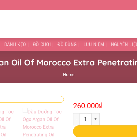
BÁNH KẸO
ĐỒ CHƠI
ĐỒ DÙNG
LƯU NIỆM
NGUYÊN LIỆ
n Oil Of Morocco Extra Penetrati
Home
260.000
₫
Dầu Dưỡng Tóc Ogx Argan Oil Of 