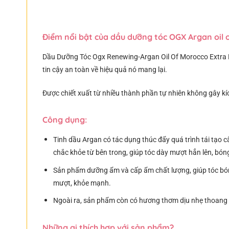
Điểm nổi bật của dầu dưỡng tóc OGX Argan oil o
Dầu Dưỡng Tóc Ogx Renewing-Argan Oil Of Morocco Extra P
tin cậy an toàn về hiệu quả nó mang lại.
Được chiết xuất từ nhiều thành phần tự nhiên không gây k
Công dụng:
Tinh dầu Argan có tác dụng thúc đẩy quá trình tái tạo c
chắc khỏe từ bên trong, giúp tóc dày mượt hẳn lên, bóng
Sản phẩm dưỡng ẩm và cấp ẩm chất lượng, giúp tóc bóng
mượt, khỏe mạnh.
Ngoài ra, sản phẩm còn có hương thơm dịu nhẹ thoang t
Những ai thích hợp với sản phẩm?