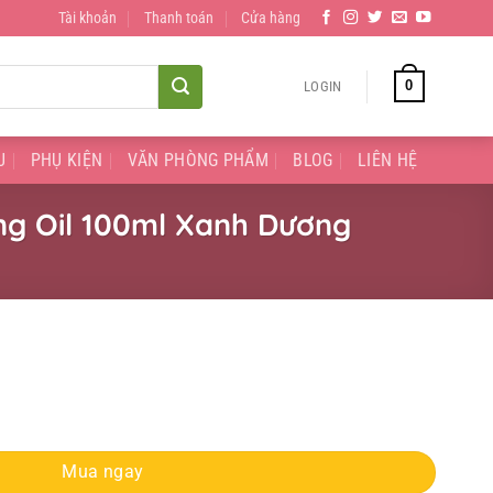
Tài khoản
Thanh toán
Cửa hàng
0
LOGIN
U
PHỤ KIỆN
VĂN PHÒNG PHẨM
BLOG
LIÊN HỆ
ng Oil 100ml Xanh Dương
Morocco Extra Penetrating Oil 100ml Xanh Dương quantity
Mua ngay