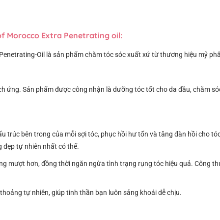
f Morocco Extra Penetrating oil:
enetrating-Oil là sản phẩm chăm tóc sóc xuất xứ từ thương hiệu mỹ p
ích ứng. Sản phẩm được công nhận là dưỡng tóc tốt cho da đầu, chăm sóc
ấu trúc bên trong của mỗi sợi tóc, phục hồi hư tổn và tăng đàn hồi cho t
 đẹp tự nhiên nhất có thể.
 mượt hơn, đồng thời ngăn ngừa tình trạng rụng tóc hiệu quả. Công thứ
hoảng tự nhiên, giúp tinh thần bạn luôn sảng khoái dễ chịu.