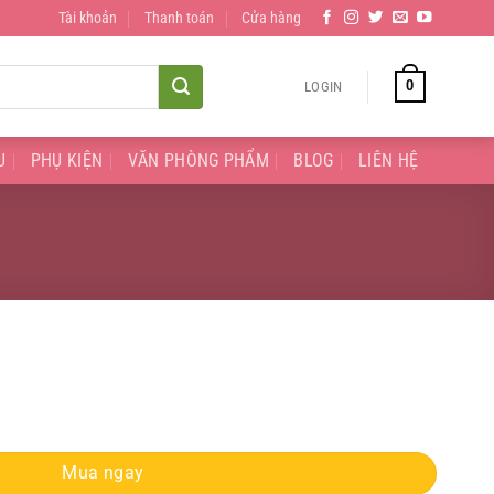
Tài khoản
Thanh toán
Cửa hàng
0
LOGIN
U
PHỤ KIỆN
VĂN PHÒNG PHẨM
BLOG
LIÊN HỆ
Mua ngay