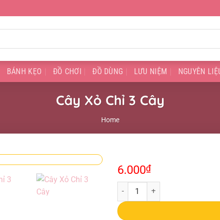
BÁNH KẸO
ĐỒ CHƠI
ĐỒ DÙNG
LƯU NIỆM
NGUYÊN LIỆ
Cây Xỏ Chỉ 3 Cây
Home
6.000
₫
Cây Xỏ Chỉ 3 Cây quantity