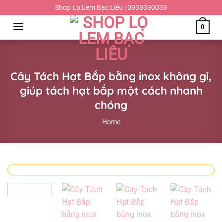
Chuyển
Shop Lọ Lem Bạc Liêu | 0939390039
đến
0
nội
dung
Cây Tách Hạt Bắp bằng inox không gỉ,
giúp tách hạt bắp một cách nhanh
chóng
Home