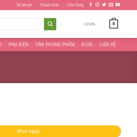
Tài khoản
Thanh toán
Cửa hàng
0
LOGIN
U
PHỤ KIỆN
VĂN PHÒNG PHẨM
BLOG
LIÊN HỆ
ity
Mua ngay