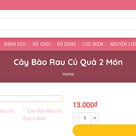
BÁNH KẸO
ĐỒ CHƠI
ĐỒ DÙNG
LƯU NIỆM
NGUYÊN LIỆ
Cây Bào Rau Củ Quả 2 Món
Home
13.000
₫
Cây Bào Rau Củ Quả 2 Món quant