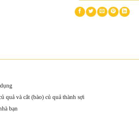
 dụng
củ quả và cắt (bào) củ quả thành sợi
 nhà bạn