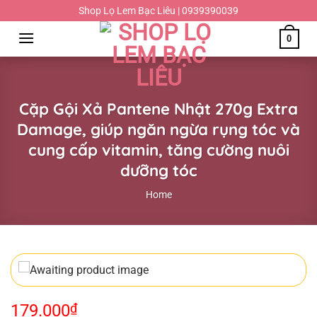
Chuyển
Shop Lọ Lem Bạc Liêu | 0939390039
đến
0
nội
dung
Cặp Gội Xả Pantene Nhật 270g Extra
Damage, giúp ngăn ngừa rụng tóc và
cung cấp vitamin, tăng cường nuôi
dưỡng tóc
Home
179.000
₫