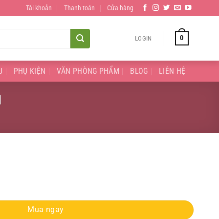
Tài khoản
Thanh toán
Cửa hàng
0
LOGIN
U
PHỤ KIỆN
VĂN PHÒNG PHẨM
BLOG
LIÊN HỆ
l
l quantity
Mua ngay