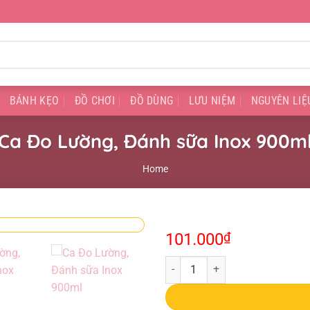
BÁNH KẸO
ĐỒ CHƠI
ĐỒ DÙNG
LƯU NIỆM
NGUYÊN LIỆ
Ca Đo Lường, Đánh sữa Inox 900m
Home
101.000
₫
Ca Đo Lường, Đánh sữa Inox 900m