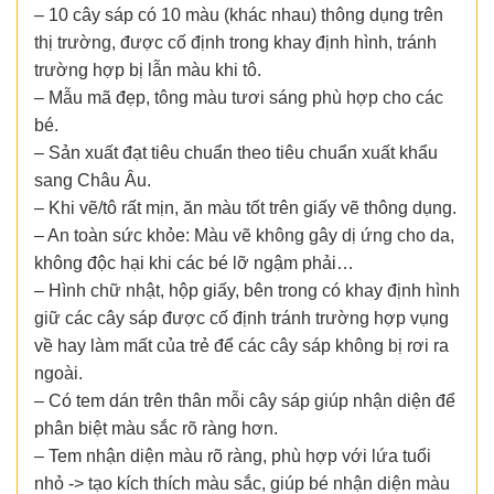
– 10 cây sáp có 10 màu (khác nhau) thông dụng trên
thị trường, được cố định trong khay định hình, tránh
trường hợp bị lẫn màu khi tô.
– Mẫu mã đẹp, tông màu tươi sáng phù hợp cho các
bé.
– Sản xuất đạt tiêu chuẩn theo tiêu chuẩn xuất khẩu
sang Châu Âu.
– Khi vẽ/tô rất mịn, ăn màu tốt trên giấy vẽ thông dụng.
– An toàn sức khỏe: Màu vẽ không gây dị ứng cho da,
không độc hại khi các bé lỡ ngậm phải…
– Hình chữ nhật, hộp giấy, bên trong có khay định hình
giữ các cây sáp được cố định tránh trường hợp vụng
về hay làm mất của trẻ để các cây sáp không bị rơi ra
ngoài.
– Có tem dán trên thân mỗi cây sáp giúp nhận diện để
phân biệt màu sắc rõ ràng hơn.
– Tem nhận diện màu rõ ràng, phù hợp với lứa tuổi
nhỏ -> tạo kích thích màu sắc, giúp bé nhận diện màu