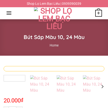
Chuyển
Shop Lọ Lem Bạc Liêu | 0939390039
đến
0
nội
dung
Bút Sáp Màu 10, 24 Màu
Home
20.000
₫