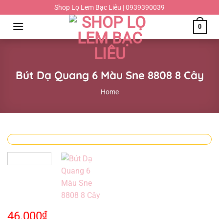
Chuyển
Shop Lọ Lem Bạc Liêu | 0939390039
đến
0
nội
dung
Bút Dạ Quang 6 Màu Sne 8808 8 Cây
Home
46.000
₫