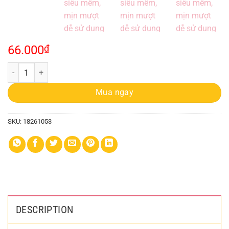
66.000
₫
Bông Phấn Vacosi Giọt Nước Ph01, siêu mềm, mịn mượt dễ sử dụng qu
Mua ngay
SKU:
18261053
DESCRIPTION