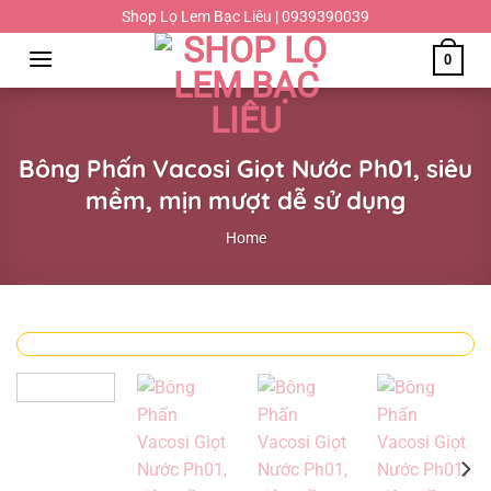
Chuyển
Shop Lọ Lem Bạc Liêu | 0939390039
đến
0
nội
dung
Bông Phấn Vacosi Giọt Nước Ph01, siêu
mềm, mịn mượt dễ sử dụng
Home