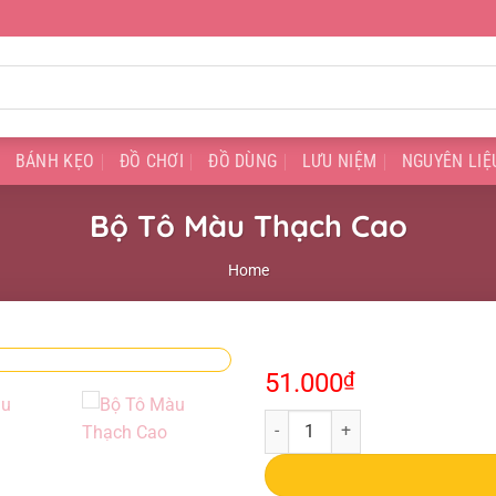
BÁNH KẸO
ĐỒ CHƠI
ĐỒ DÙNG
LƯU NIỆM
NGUYÊN LIỆ
Bộ Tô Màu Thạch Cao
Home
51.000
₫
Bộ Tô Màu Thạch Cao quantity