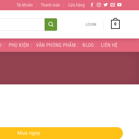
Tài khoản
Thanh toán
Cửa hàng
0
LOGIN
U
PHỤ KIỆN
VĂN PHÒNG PHẨM
BLOG
LIÊN HỆ
Mua ngay