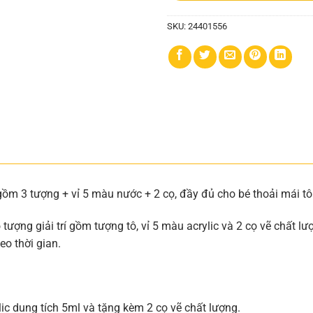
SKU:
24401556
ồm 3 tượng + vỉ 5 màu nước + 2 cọ, đầy đủ cho bé thoải mái t
ợng giải trí gồm tượng tô, vỉ 5 màu acrylic và 2 cọ vẽ chất lượ
o thời gian.
ic dung tích 5ml và tặng kèm 2 cọ vẽ chất lượng.