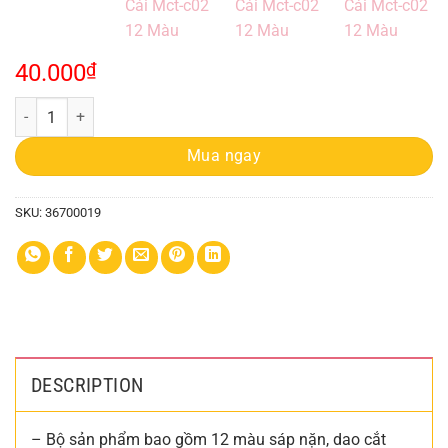
40.000
₫
Bộ Sáp Nặn Thiên Long Colokit 22 Cái Mct-c02 12 Màu quantity
Mua ngay
SKU:
36700019
DESCRIPTION
– Bộ sản phẩm bao gồm 12 màu sáp nặn, dao cắt