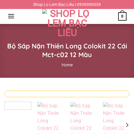
Chuyển
Shop Lọ Lem Bạc Liêu | 0939390039
đến
0
nội
dung
Bộ Sáp Nặn Thiên Long Colokit 22 Cái
Mct-c02 12 Màu
Home