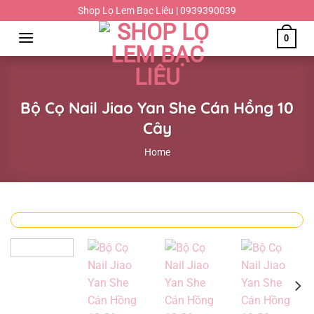
Chuyển
Shop Lọ Lem Bạc Liêu | 0939390039
đến
0
nội
dung
Bộ Cọ Nail Jiao Yan She Cán Hồng 10
Cây
Home