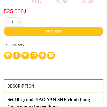
535.000
₫
Bộ Cọ Nail Jiao Yan She Cán Hồng 10 Cây quantity
Mua ngay
SKU:
23206259
DESCRIPTION
Set 10 cọ nail JIAO YAN SHE chính hãng –
Cọ vẽ móng chuyên dụng