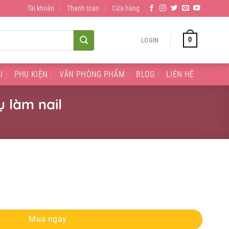
Tài khoản
Thanh toán
Cửa hàng
0
LOGIN
U
PHỤ KIỆN
VĂN PHÒNG PHẨM
BLOG
LIÊN HỆ
ụ làm nail
l, Dụng cụ làm nail quantity
Mua ngay