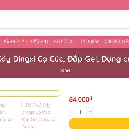
BÁNH KẸO
ĐỒ CHƠI
ĐỒ DÙNG
LƯU NIỆM
NGUYÊN LIỆ
ây Dingxi Cọ Cúc, Đắp Gel, Dụng c
Home
54.000
₫
Bộ Cọ 3 Cây Dingxi Cọ Cúc, Đắp Ge