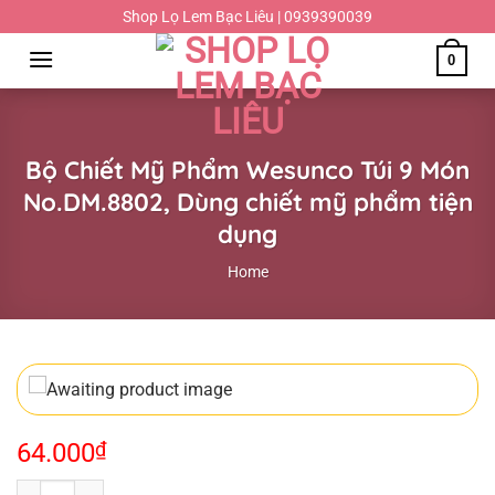
Chuyển
Shop Lọ Lem Bạc Liêu | 0939390039
đến
0
nội
dung
Bộ Chiết Mỹ Phẩm Wesunco Túi 9 Món
No.DM.8802, Dùng chiết mỹ phẩm tiện
dụng
Home
64.000
₫
Bộ Chiết Mỹ Phẩm Wesunco Túi 9 Món No.DM.8802, Dùng chiết mỹ phẩ