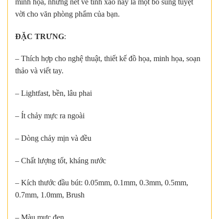
minh họa, những nét vẽ tinh xảo này là một bổ sung tuyệt
vời cho văn phòng phẩm của bạn.
ĐẶC TRƯNG
:
– Thích hợp cho nghệ thuật, thiết kế đồ họa, minh họa, soạn
thảo và viết tay.
– Lightfast, bền, lâu phai
– Ít chảy mực ra ngoài
– Dòng chảy mịn và đều
– Chất lượng tốt, kháng nước
– Kích thước đầu bút: 0.05mm, 0.1mm, 0.3mm, 0.5mm,
0.7mm, 1.0mm, Brush
– Màu mực đen