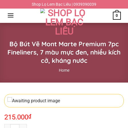
Chuyển
Shop Lọ Lem Bạc Liêu | 0939390039
đến
0
nội
dung
Bộ Bút Vẽ Mont Marte Premium 7pc
Fineliners, 7 màu mực đen, nhiều kích
cở, kháng nước
Home
215.000
₫
Bộ Bút Vẽ Mont Marte Premium 7pc Fineliners, 7 màu mực đen, nhiều k