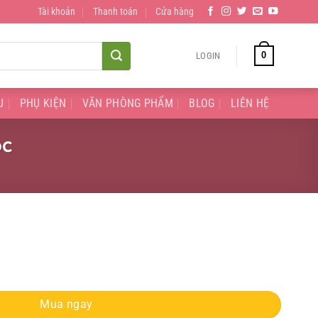
Tài khoản
Thanh toán
Cửa hàng
0
LOGIN
U
PHỤ KIỆN
VĂN PHÒNG PHẨM
BLOG
LIÊN HỆ
óc
tóc quantity
Mua ngay