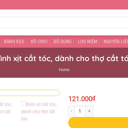
BÁNH KẸO
ĐỒ CHƠI
ĐỒ DÙNG
LƯU NIỆM
NGUYÊN LIỆ
ình xịt cắt tóc, dành cho thợ cắt t
Home
121.000
₫
Bình xịt cắt tóc, dành cho thợ cắt 