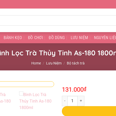
BÁNH KẸO
ĐỒ CHƠI
ĐỒ DÙNG
LƯU NIỆM
NGUYÊN LIỆ
ình Lọc Trà Thủy Tinh As-180 1800
Home
/
Lưu Niệm
/
Bộ tách trà
131.000
₫
Bình Lọc Trà Thủy Tinh As-180 18