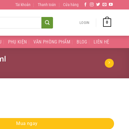
Tài khoản
Thanh toán
Cửa hàng
0
LOGIN
U
PHỤ KIỆN
VĂN PHÒNG PHẨM
BLOG
LIÊN HỆ
ml
00ml quantity
Mua ngay