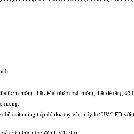
Xanh
dũa form móng thật. Mài nhám mặt móng thật để tăng độ b
ho móng.
lên bề mặt móng tiếp đó đưa tay vào máy hơ UV/LED với t
o mẫu yêu thích (hơ đèn UV/LED)