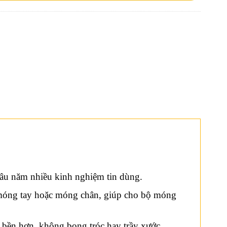
lâu năm nhiều kinh nghiệm tin dùng.
và móng tay hoặc móng chân, giúp cho bộ móng
 bền hơn, không bong tróc hay trầy xước,