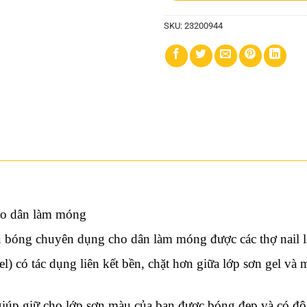
SKU:
23200944
cho dân làm móng
phủ bóng chuyên dụng cho dân làm móng được các thợ nail 
el) có tác dụng liên kết bền, chặt hơn giữa lớp sơn gel 
giúp giữ cho lớp sơn màu của bạn được bóng đẹp và có độ