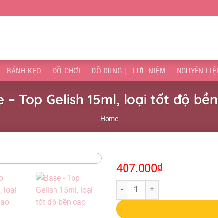
BÁNH KẸO
ĐỒ CHƠI
ĐỒ DÙNG
LƯU NIỆM
NGUYÊN LIỆ
 – Top Gelish 15ml, loại tốt độ bề
Home
407.000
₫
Base - Top Gelish 15ml, loại tốt đ