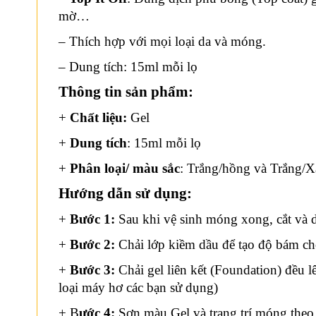
mờ…
– Thích hợp với mọi loại da và móng.
– Dung tích: 15ml mỗi lọ
Thông tin sản phẩm:
+
Chất liệu:
Gel
+
Dung tích
: 15ml mỗi lọ
+
Phân loại/ màu sắc
: Trắng/hồng và Trắng/
Hướng dẫn sử dụng:
+
Bước 1:
Sau khi vệ sinh móng xong, cắt và 
+
Bước 2:
Chải lớp kiềm dầu để tạo độ bám c
+
Bước 3:
Chải gel liên kết (Foundation) đều 
loại máy hơ các bạn sử dụng)
+ B
ước 4:
Sơn màu Gel và trang trí móng the