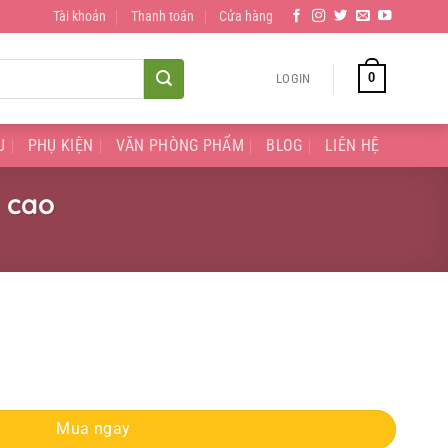
Tài khoản
Thanh toán
Cửa hàng
0
LOGIN
U
PHỤ KIỆN
VĂN PHÒNG PHẨM
BLOG
LIÊN HỆ
n cao
ộ bền cao quantity
Mua ngay