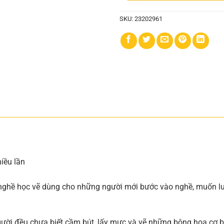
SKU:
23202961
iều lần
 nghề học vẽ dùng cho những người mới bước vào nghề, muốn luy
người đều chưa biết cầm bút, lấy mực và vẽ những bông hoa cơ b