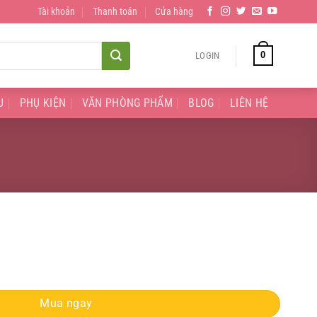
Tài khoản
Thanh toán
Cửa hàng
0
LOGIN
U
PHỤ KIỆN
VĂN PHÒNG PHẨM
BLOG
LIÊN HỆ
Mua ngay