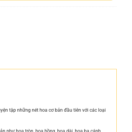
ện tập những nét hoa cơ bản đầu tiên với các loại
ản như hoa tròn, hoa hồng, hoa dài, hoa ba cánh,…