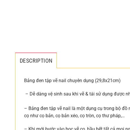
DESCRIPTION
Bảng đen tập vẽ nail chuyên dụng (29,8x21cm)
– Dễ dàng vệ sinh sau khi vẽ & tái sử dụng được nh
– Bảng đen tập vẽ nail là một dụng cụ trong bộ đồ
cọ như cọ bản, cọ bản xéo, cọ tròn, cọ thư pháp,…
– Khi mới bước vào học vẽ cọ, hầu hết tất cả mọi 