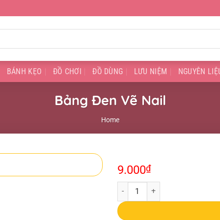
BÁNH KẸO
ĐỒ CHƠI
ĐỒ DÙNG
LƯU NIỆM
NGUYÊN LIỆ
Bảng Đen Vẽ Nail
Home
9.000
₫
Bảng Đen Vẽ Nail quantity