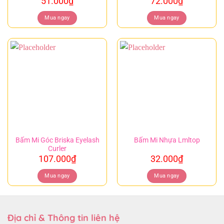
51.000
₫
72.000
₫
Mua ngay
Mua ngay
Bấm Mi Góc Briska Eyelash
Bấm Mi Nhựa Lmltop
Curler
107.000
₫
32.000
₫
Mua ngay
Mua ngay
Địa chỉ & Thông tin liên hệ