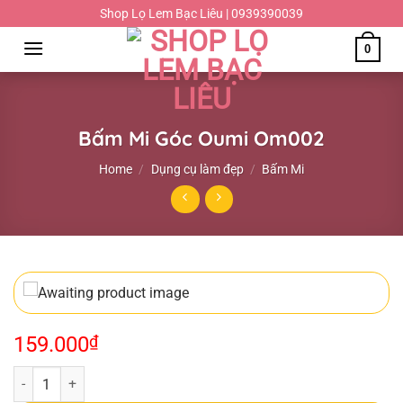
Chuyển
Shop Lọ Lem Bạc Liêu | 0939390039
đến
0
nội
dung
Bấm Mi Góc Oumi Om002
Home
/
Dụng cụ làm đẹp
/
Bấm Mi
159.000
₫
Bấm Mi Góc Oumi Om002 quantity