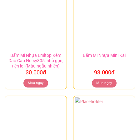
Bấm Mi Nhựa Lmltop Kèm
Bấm Mi Nhựa Mini Kai
Dao Cạo No.sy305, nhỏ gọn,
tiện lợi (Màu ngẫu nhiên)
30.000
₫
93.000
₫
Mua ngay
Mua ngay