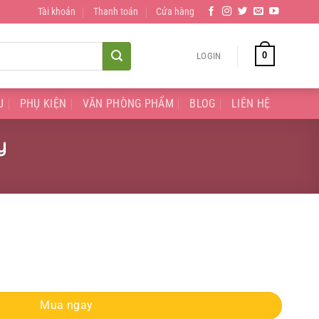
Tài khoản
Thanh toán
Cửa hàng
0
LOGIN
U
PHỤ KIỆN
VĂN PHÒNG PHẨM
BLOG
LIÊN HỆ
y
may quantity
Mua ngay