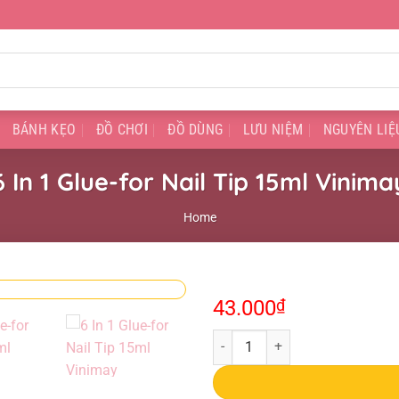
BÁNH KẸO
ĐỒ CHƠI
ĐỒ DÙNG
LƯU NIỆM
NGUYÊN LIỆ
6 In 1 Glue-for Nail Tip 15ml Vinima
Home
43.000
₫
6 In 1 Glue-for Nail Tip 15ml Vini