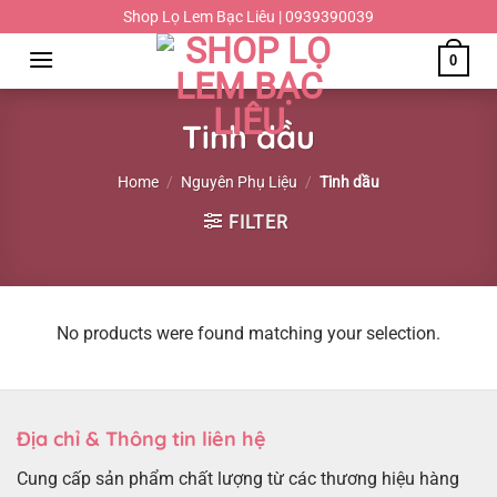
Chuyển
Shop Lọ Lem Bạc Liêu | 0939390039
đến
0
nội
dung
Tinh dầu
Home
/
Nguyên Phụ Liệu
/
Tinh dầu
FILTER
No products were found matching your selection.
Địa chỉ & Thông tin liên hệ
Cung cấp sản phẩm chất lượng từ các thương hiệu hàng