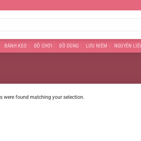
BÁNH KẸO
ĐỒ CHƠI
ĐỒ DÙNG
LƯU NIỆM
NGUYÊN LIỆ
s were found matching your selection.