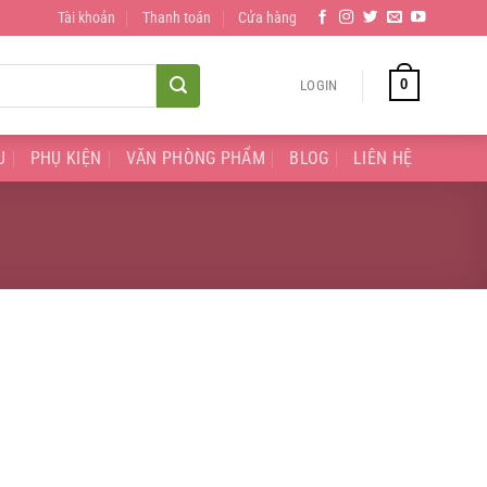
Tài khoản
Thanh toán
Cửa hàng
0
LOGIN
U
PHỤ KIỆN
VĂN PHÒNG PHẨM
BLOG
LIÊN HỆ