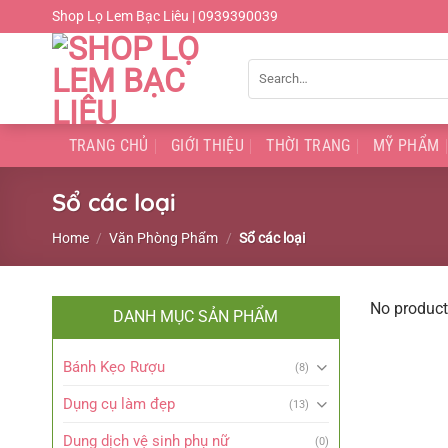
Chuyển
Shop Lọ Lem Bạc Liêu | 0939390039
đến
nội
Search
dung
for:
TRANG CHỦ
GIỚI THIỆU
THỜI TRANG
MỸ PHẨM
Sổ các loại
Home
/
Văn Phòng Phẩm
/
Sổ các loại
No product
DANH MỤC SẢN PHẨM
Bánh Kẹo Rượu
(8)
Dụng cụ làm đẹp
(13)
Dung dịch vệ sinh phụ nữ
(0)