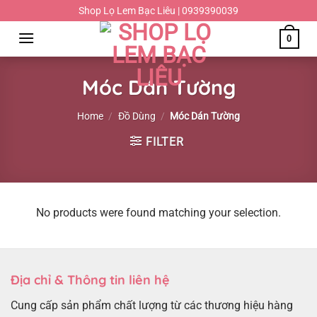
Chuyển
Shop Lọ Lem Bạc Liêu | 0939390039
đến
0
nội
dung
Móc Dán Tường
Home
/
Đồ Dùng
/
Móc Dán Tường
FILTER
No products were found matching your selection.
Địa chỉ & Thông tin liên hệ
Cung cấp sản phẩm chất lượng từ các thương hiệu hàng