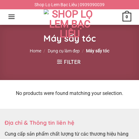
Chuyển
Shop Lọ Lem Bạc Liêu | 0939390039
đến
0
nội
dung
Máy sấy tóc
Home
/
Dụng cụ làm đẹp
/
Máy sấy tóc
FILTER
No products were found matching your selection.
Địa chỉ & Thông tin liên hệ
Cung cấp sản phẩm chất lượng từ các thương hiệu hàng