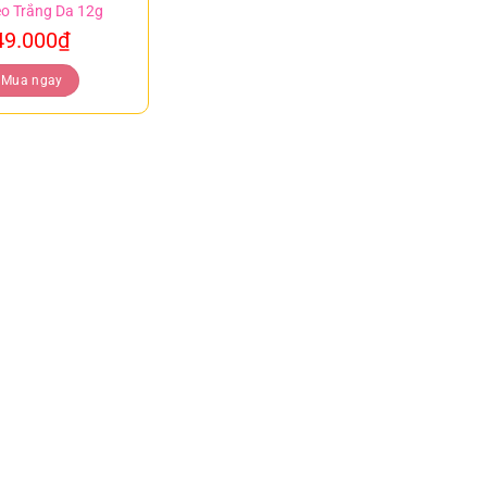
o Trắng Da 12g
49.000
₫
Mua ngay