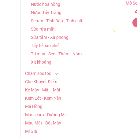
Mờ Sẹ
Nước hoa hồng
Nước Tẩy Trang
Serum - Tinh Dầu - Tinh chất
Sữa rửa mặt
Sữa tắm - Xà phòng
Tẩy tế bào chết
Trị mụn - Sẹo - Thâm - Nám
Xịt khoáng
Chăm sóc tóc
Che Khuyết Điểm
Kẻ Mày - Mắt - Môi
Kem Lót - Kem Nền
Má Hồng
Masscara - Dưỡng Mi
Màu Mắt - Bột Mày
Mi Giả