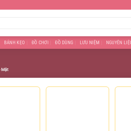
BÁNH KẸO
ĐỒ CHƠI
ĐỒ DÙNG
LƯU NIỆM
NGUYÊN LIỆ
 Mặt