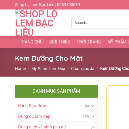
Chuyển
Shop Lọ Lem Bạc Liêu | 0939390039
đến
nội
Search
dung
for:
TRANG CHỦ
GIỚI THIỆU
THỜI TRANG
MỸ PHẨM
Kem Dưỡng Cho Mặt
Home
/
Mỹ Phẩm Làm Đẹp
/
Chăm sóc da
/
Kem Dưỡng Cho
DANH MỤC SẢN PHẨM
Bánh Kẹo Rượu
(8)
Dụng cụ làm đẹp
(13)
Dung dịch vệ sinh phụ nữ
(0)