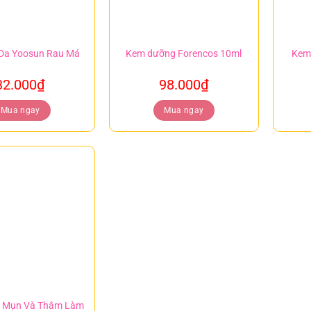
 Da Yoosun Rau Má
Kem dưỡng Forencos 10ml
Kem
32.000
₫
98.000
₫
Mua ngay
Mua ngay
 Mụn Và Thâm Làm