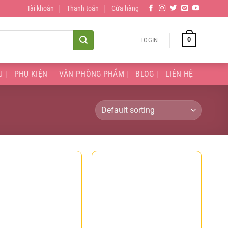
Tài khoản
Thanh toán
Cửa hàng
0
LOGIN
U
PHỤ KIỆN
VĂN PHÒNG PHẨM
BLOG
LIÊN HỆ