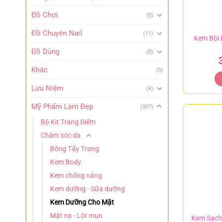
Đồ Chơi
(0)
Đồ Chuyên Nail
(11)
Kem Bôi
Đồ Dùng
(0)
Khác
(0)
Lưu Niệm
(4)
Mỹ Phẩm Làm Đẹp
(307)
Bộ Kit Trang Điểm
Chăm sóc da
Bông Tẩy Trang
Kem Body
Kem chống nắng
Kem dưỡng - Sữa dưỡng
Kem Dưỡng Cho Mặt
Mặt nạ - Lột mụn
Kem Sạch