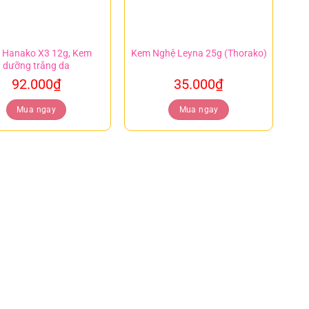
 Hanako X3 12g, Kem
Kem Nghệ Leyna 25g (Thorako)
dưỡng trắng da
92.000
₫
35.000
₫
Mua ngay
Mua ngay