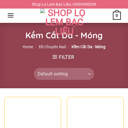
Chuyển
Shop Lọ Lem Bạc Liêu | 0939390039
đến
0
nội
dung
Kềm Cắt Da - Móng
Home
/
Đồ Chuyên Nail
/
Kềm Cắt Da - Móng
FILTER