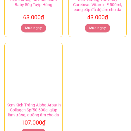
Baby 50g Tuýp Hồng
Carebeau Vitamin E 500ml,
cung cấp đủ độ ẩm cho da
63.000
₫
43.000
₫
Mua ngay
Mua ngay
Kem Kích Trắng Alpha Arbutin
Collagen Spf50 500g, giúp
làm trắng, dưỡng ẩm cho da
107.000
₫