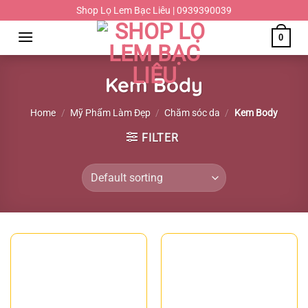
Chuyển
Shop Lọ Lem Bạc Liêu | 0939390039
đến
0
nội
dung
Kem Body
Home
/
Mỹ Phẩm Làm Đẹp
/
Chăm sóc da
/
Kem Body
FILTER