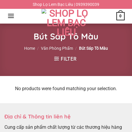
Chuyển
Shop Lọ Lem Bạc Liêu | 0939390039
đến
0
nội
dung
Bút Sáp Tô Màu
Home
/
Văn Phòng Phẩm
/
Bút Sáp Tô Màu
FILTER
No products were found matching your selection.
Địa chỉ & Thông tin liên hệ
Cung cấp sản phẩm chất lượng từ các thương hiệu hàng