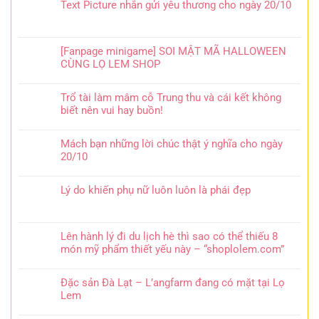
Text Picture nhắn gửi yêu thương cho ngày 20/10
[Fanpage minigame] SOI MẬT MÃ HALLOWEEN
CÙNG LỌ LEM SHOP
Trổ tài làm mâm cỗ Trung thu và cái kết không
biết nên vui hay buồn!
Mách bạn những lời chúc thật ý nghĩa cho ngày
20/10
Lý do khiến phụ nữ luôn luôn là phái đẹp
Lên hành lý đi du lịch hè thì sao có thể thiếu 8
món mỹ phẩm thiết yếu này – “shoplolem.com”
Đặc sản Đà Lạt – L’angfarm đang có mặt tại Lọ
Lem