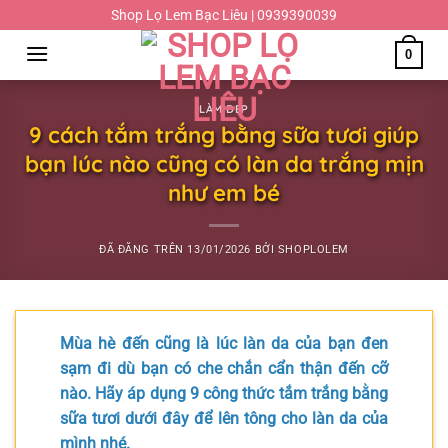
Chuyển
Shop Lọ Lem Bạc Liêu | 0939390039
đến
0
nội
dung
LÀM ĐẸP
9 cách tắm trắng bằng sữa tươi giúp
bạn lúc nào cũng có làn da trắng mịn
như em bé
ĐÃ ĐĂNG TRÊN
13/01/2026
BỞI
SHOPLOLEM
Mùa hè đến cũng là lúc làn da của bạn đen
sạm đi dù bạn có che chắn cẩn thận đến cỡ
nào. Hãy áp dụng 9 công thức tắm trắng bằng
sữa tươi dưới đây để lên tông cho làn da của
mình nhé.