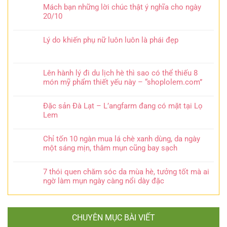
Mách bạn những lời chúc thật ý nghĩa cho ngày
20/10
Lý do khiến phụ nữ luôn luôn là phái đẹp
Lên hành lý đi du lịch hè thì sao có thể thiếu 8
món mỹ phẩm thiết yếu này – “shoplolem.com”
Đặc sản Đà Lạt – L’angfarm đang có mặt tại Lọ
Lem
Chỉ tốn 10 ngàn mua lá chè xanh dùng, da ngày
một sáng mịn, thâm mụn cũng bay sạch
7 thói quen chăm sóc da mùa hè, tưởng tốt mà ai
ngờ làm mụn ngày càng nổi dày đặc
CHUYÊN MỤC BÀI VIẾT