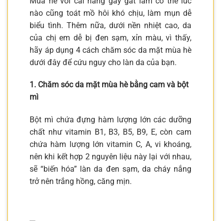
Mùa hè với cái nắng gay gắt làm cơ thể lúc
nào cũng toát mồ hôi khó chịu, làm mụn dễ
biểu tình. Thêm nữa, dưới nền nhiệt cao, da
của chị em dễ bị đen sạm, xỉn màu, vì thấy,
hãy áp dụng 4 cách chăm sóc da mặt mùa hè
dưới đây để cứu nguy cho làn da của bạn.
1. Chăm sóc da mặt mùa hè bằng cam và bột
mì
Bột mì chứa đựng hàm lượng lớn các dưỡng
chất như vitamin B1, B3, B5, B9, E, còn cam
chứa hàm lượng lớn vitamin C, A, vi khoáng,
nên khi kết hợp 2 nguyên liệu này lại với nhau,
sẽ “biến hóa” làn da đen sạm, da cháy nắng
trở nên trắng hồng, căng mịn.