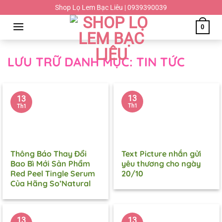
Chuyển
Shop Lọ Lem Bạc Liêu | 0939390039
đến
0
nội
dung
LƯU TRỮ DANH MỤC:
TIN TỨC
13
13
Th1
Th1
Thông Báo Thay Đổi
Text Picture nhắn gửi
Bao Bì Mới Sản Phẩm
yêu thương cho ngày
Red Peel Tingle Serum
20/10
Của Hãng So’Natural
13
13