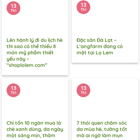
13
13
Th1
Th1
Lên hành lý đi du lịch hè
Đặc sản Đà Lạt –
thì sao có thể thiếu 8
L’angfarm đang có
món mỹ phẩm thiết
mặt tại Lọ Lem
yếu này –
“shoplolem.com”
13
13
Th1
Th1
Chỉ tốn 10 ngàn mua lá
7 thói quen chăm sóc
chè xanh dùng, da ngày
da mùa hè, tưởng tốt
một sáng mịn, thâm
mà ai ngờ làm mụn