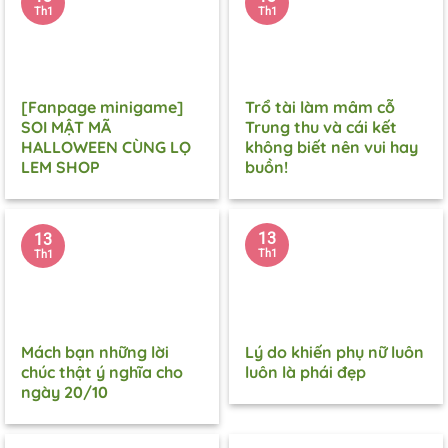
Th1
Th1
[Fanpage minigame]
Trổ tài làm mâm cỗ
SOI MẬT MÃ
Trung thu và cái kết
HALLOWEEN CÙNG LỌ
không biết nên vui hay
LEM SHOP
buồn!
13
13
Th1
Th1
Mách bạn những lời
Lý do khiến phụ nữ luôn
chúc thật ý nghĩa cho
luôn là phái đẹp
ngày 20/10