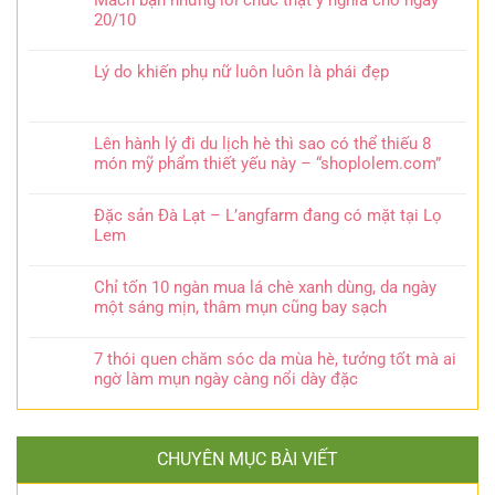
Mách bạn những lời chúc thật ý nghĩa cho ngày
20/10
Lý do khiến phụ nữ luôn luôn là phái đẹp
Lên hành lý đi du lịch hè thì sao có thể thiếu 8
món mỹ phẩm thiết yếu này – “shoplolem.com”
Đặc sản Đà Lạt – L’angfarm đang có mặt tại Lọ
Lem
Chỉ tốn 10 ngàn mua lá chè xanh dùng, da ngày
một sáng mịn, thâm mụn cũng bay sạch
7 thói quen chăm sóc da mùa hè, tưởng tốt mà ai
ngờ làm mụn ngày càng nổi dày đặc
CHUYÊN MỤC BÀI VIẾT