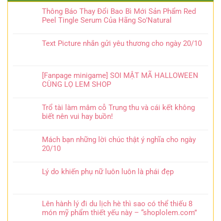
Thông Báo Thay Đổi Bao Bì Mới Sản Phẩm Red
Peel Tingle Serum Của Hãng So’Natural
Text Picture nhắn gửi yêu thương cho ngày 20/10
[Fanpage minigame] SOI MẬT MÃ HALLOWEEN
CÙNG LỌ LEM SHOP
Trổ tài làm mâm cỗ Trung thu và cái kết không
biết nên vui hay buồn!
Mách bạn những lời chúc thật ý nghĩa cho ngày
20/10
Lý do khiến phụ nữ luôn luôn là phái đẹp
Lên hành lý đi du lịch hè thì sao có thể thiếu 8
món mỹ phẩm thiết yếu này – “shoplolem.com”