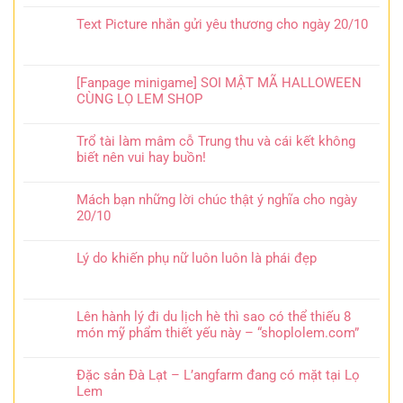
Text Picture nhắn gửi yêu thương cho ngày 20/10
[Fanpage minigame] SOI MẬT MÃ HALLOWEEN
CÙNG LỌ LEM SHOP
Trổ tài làm mâm cỗ Trung thu và cái kết không
biết nên vui hay buồn!
Mách bạn những lời chúc thật ý nghĩa cho ngày
20/10
Lý do khiến phụ nữ luôn luôn là phái đẹp
Lên hành lý đi du lịch hè thì sao có thể thiếu 8
món mỹ phẩm thiết yếu này – “shoplolem.com”
Đặc sản Đà Lạt – L’angfarm đang có mặt tại Lọ
Lem