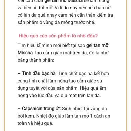
Kết cấu chất
gel tan mỡ Missha
sẽ làm nóng
và bền bỉ đốt mỡ. Vì lí do này nên nếu bạn nữ
có làn da quá nhạy cảm nên cẩn thận kiểm tra
sản phẩm ở vùng da mỏng trước nhé.
Hiệu quả của sản phẩm là nhờ đâu?
Tìm hiểu kĩ mình mới biết tại sao
gel tan mỡ
Missha
tạo cảm giác mát trên da, đó là nhờ
bảng thành phần:
–
Tinh dầu bạc hà
: Tinh chất bạc hà kết hợp
cùng tinh chất làm nóng tạo cảm giác sử
dụng tuyệt vời của sản phẩm. Hiệu quả ấm
nóng vào lúc đầu và dịu mát trên làn da.
–
Capsaicin trong ớt:
Sinh nhiệt tại vùng da
bôi kem. Nhiệt độ giúp làm tan mỡ 1 cách an
toàn và hiệu quả.