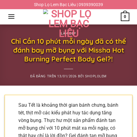
Chuyển
Shop Lọ Lem Bạc Liêu | 0939390039
đến
0
nội
dung
LÀM ĐẸP
Chỉ Cần 10 phút mỗi ngày đã có thể
đánh bay mỡ bụng với Missha Hot
Burning Perfect Body Gel?!
ĐÃ ĐĂNG TRÊN
13/01/2026
BỞI
SHOPLOLEM
Sau Tết là khoảng thời gian bánh chưng, bánh
tét, thịt mỡ các kiểu phát huy tác dụng tăng
vòng bụng. Thực hư một sản phẩm đánh tan
mỡ bụng chỉ với 10 phút mát xa mỗi ngày, có
thật hay chỉ là lời đồn? Gel đánh tan mỡ bụng